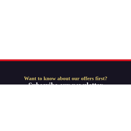
Want to know about our offers first?
Subscribe our newsletter
Get Started