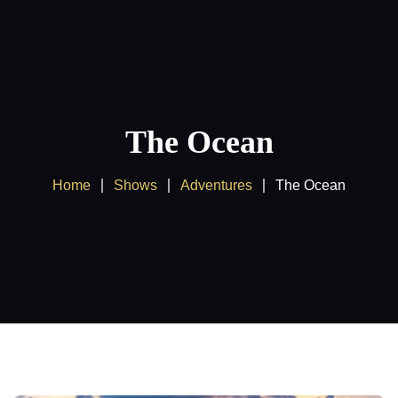
Home
About us
The Ocean
Products
Home
Shows
Adventures
The Ocean
Client Area