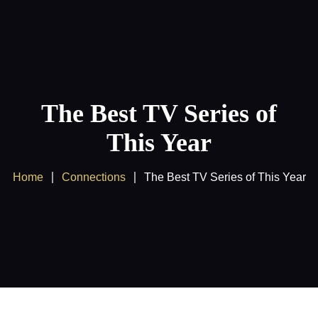
Home
About us
The Best TV Series of
Products
This Year
Client Area
Home
Connections
The Best TV Series of This Year