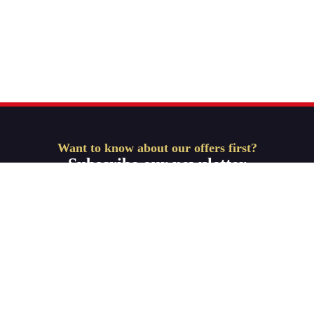
Want to know about our offers first?
Subscribe our newsletter
Get Started